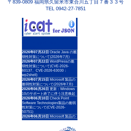
〒839-0809 福岡県久留米市東合川五丁目７番３３号
TEL 0942-27-7851
更新日:2026年07月22日 緊急対策
情報・注意喚起（重要なセキュリ
ティ情報）RSS
2026年07月22日
Oracle Java の脆
弱性対策について(2026年7月)
2026年07月22日
WordPressの脆
弱性対策について(CVE-2026-
60137、CVE-2026-63030：
wp2shell)
2026年07月15日
Microsoft 製品の
脆弱性対策について(2026年7月)
2026年06月26日
更新：Windows
10のサポート終了に伴う注意喚起
2026年06月10日
Check Point
Software Technologies製品の脆弱
性対策について(CVE-2026-
50751)
2026年06月10日
Microsoft 製品の
脆弱性対策について(2026年6月)
2026年06月10日
Adobe Acrobat
および Reader の脆弱性対策につ