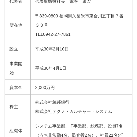
代表者
代表取締役社長 荒巻 康宏
〒839-0809 福岡県久留米市東合川五丁目７番
所在地
３３号
TEL0942-27-7851
設立
平成30年2月16日
事業開
平成30年4月1日
始
資本金
2,000万円
株式会社筑邦銀行
株主
株式会社テクノ・カルチャー・システム
システム事業部、IT事業部、総務部、役員7名
組織体
（うち非常勤4名、監査役2名）、社員21名(ﾊﾟｰ